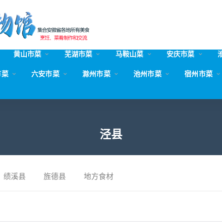
黄山市菜
芜湖市菜
马鞍山菜
安庆市菜
市菜
六安市菜
滁州市菜
池州市菜
宿州市菜
泾县
绩溪县
旌德县
地方食材