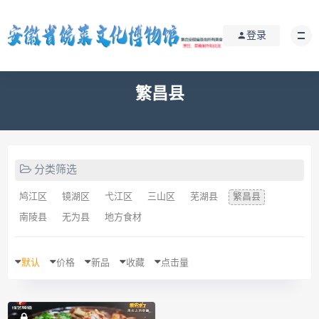
登录
繁昌县
分类筛选
鸠江区
镜湖区
弋江区
三山区
芜湖县
繁昌县
南陵县
无为县
地方食材
默认
价格
新品
收藏
点击量